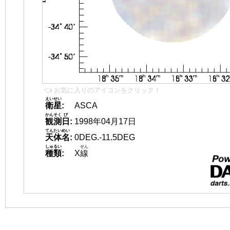
👈 お気に入りのアイコンをクリック！
えいせい
衛星
:
ASCA
かんそく
び
観測
日
:
1998年04月17日
てんたいめい
天体名
:
0DEG.-11.5DEG
しゅるい
せん
種類
:
X
線