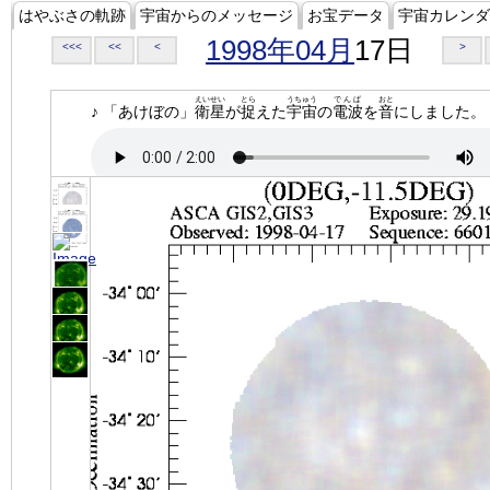
はやぶさの軌跡
宇宙からのメッセージ
お宝データ
宇宙カレンダ
1998年04月
17日
<<<
<<
<
>
えいせい
とら
うちゅう
でんぱ
おと
♪ 「あけぼの」
衛星
が
捉
えた
宇宙
の
電波
を
音
にしました。