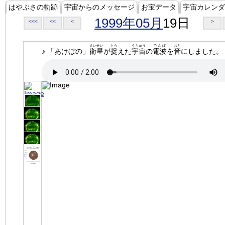
はやぶさの軌跡
宇宙からのメッセージ
お宝データ
宇宙カレンダ
1999年05月
19日
<<<
<<
<
>
えいせい
とら
うちゅう
でんぱ
おと
♪ 「あけぼの」
衛星
が
捉
えた
宇宙
の
電波
を
音
にしました。