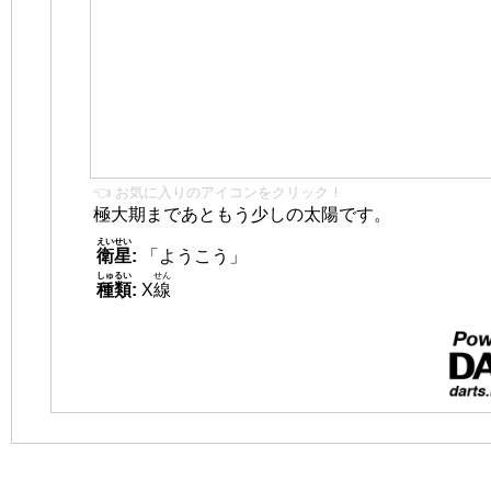
👈 お気に入りのアイコンをクリック！
極大期まであともう少しの太陽です。
えいせい
衛星
:
「ようこう」
しゅるい
せん
種類
:
X
線