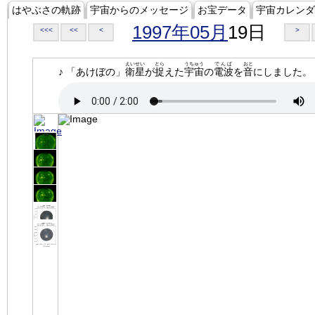
はやぶさの軌跡
宇宙からのメッセージ
お宝データ
宇宙カレンダ
1997年05月
19日
<<<
<<
<
>
えいせい
とら
うちゅう
でんぱ
おと
♪ 「あけぼの」
衛星
が
捉
えた
宇宙
の
電波
を
音
にしました。