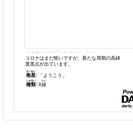
👈 お気に入りのアイコンをクリック！
コロナはまだ暗いですが、新たな周期の高緯
度黒点が出ています。
えいせい
衛星
:
「ようこう」
しゅるい
せん
種類
:
X
線