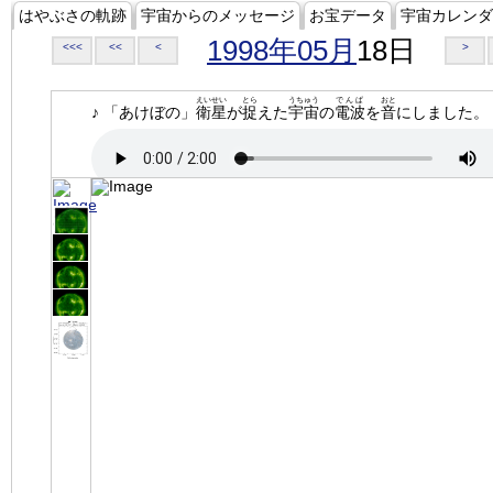
はやぶさの軌跡
宇宙からのメッセージ
お宝データ
宇宙カレンダ
1998年05月
18日
<<<
<<
<
>
えいせい
とら
うちゅう
でんぱ
おと
♪ 「あけぼの」
衛星
が
捉
えた
宇宙
の
電波
を
音
にしました。