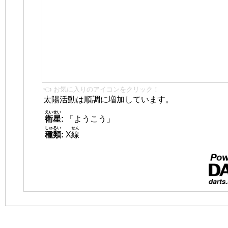
👈 お気に入りのアイコンをクリック！
太陽活動は順調に増加しています。
えいせい
衛星
:
「ようこう」
しゅるい
せん
種類
:
X
線