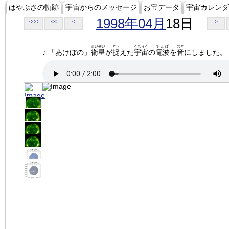
はやぶさの軌跡
宇宙からのメッセージ
お宝データ
宇宙カレンダ
1998年04月
18日
<<<
<<
<
>
えいせい
とら
うちゅう
でんぱ
おと
♪ 「あけぼの」
衛星
が
捉
えた
宇宙
の
電波
を
音
にしました。