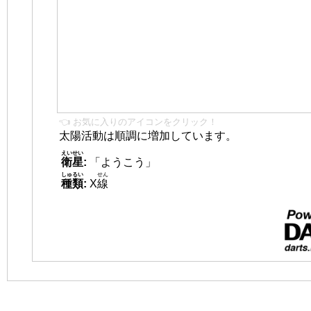
👈 お気に入りのアイコンをクリック！
太陽活動は順調に増加しています。
えいせい
衛星
:
「ようこう」
しゅるい
せん
種類
:
X
線