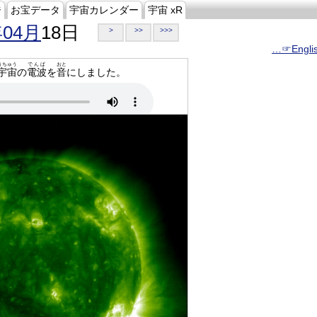
ジ
お宝データ
宇宙カレンダー
宇宙 xR
年04月
18日
>
>>
>>>
…☞Engli
うちゅう
でんぱ
おと
宇宙
の
電波
を
音
にしました。