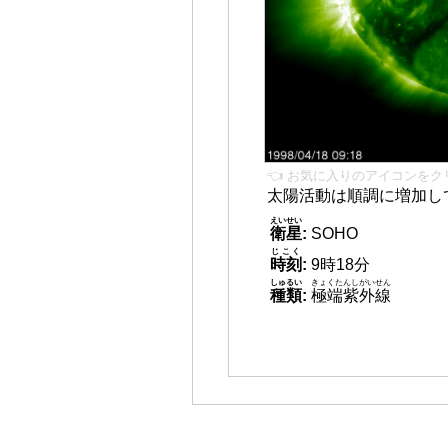
👈 お気に入りのアイコンをク
太陽活動は順調に増加し
えいせい
衛星
:
SOHO
じこく
時刻
:
9時18分
しゅるい
きょくたんしがいせん
種類
:
極端紫外線