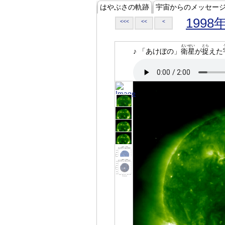
はやぶさの軌跡
宇宙からのメッセー
1998
<<<
<<
<
えいせい
とら
♪ 「あけぼの」
衛星
が
捉
えた