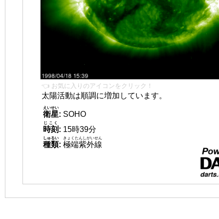
👈 お気に入りのアイコンをクリック！
太陽活動は順調に増加しています。
えいせい
衛星
:
SOHO
じこく
時刻
:
15時39分
しゅるい
きょくたんしがいせん
種類
:
極端紫外線