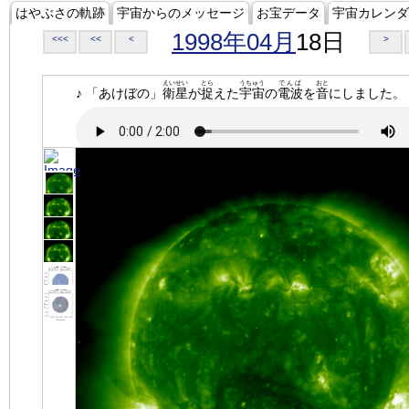
はやぶさの軌跡
宇宙からのメッセージ
お宝データ
宇宙カレンダ
1998年04月
18日
<<<
<<
<
>
えいせい
とら
うちゅう
でんぱ
おと
♪ 「あけぼの」
衛星
が
捉
えた
宇宙
の
電波
を
音
にしました。