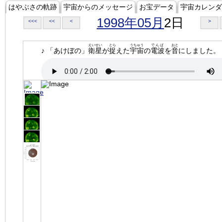
はやぶさの軌跡
宇宙からのメッセージ
お宝データ
宇宙カレンダ
1998年05月
2日
<<<
<<
<
>
えいせい
とら
うちゅう
でんぱ
おと
♪ 「あけぼの」
衛星
が
捉
えた
宇宙
の
電波
を
音
にしました。