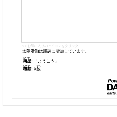
👈 お気に入りのアイコンをクリック！
太陽活動は順調に増加しています。
えいせい
衛星
:
「ようこう」
しゅるい
せん
種類
:
X
線