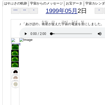
はやぶさの軌跡
宇宙からのメッセージ
お宝データ
宇宙カレンダ
1999年05月
2日
<<<
<<
<
>
えいせい
とら
うちゅう
でんぱ
おと
♪ 「あけぼの」
衛星
が
捉
えた
宇宙
の
電波
を
音
にしました。