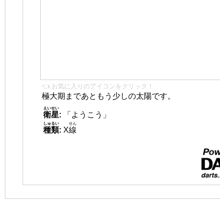
👈 お気に入りのアイコンをクリック！
極大期まであともう少しの太陽です。
えいせい
衛星
:
「ようこう」
しゅるい
せん
種類
:
X
線