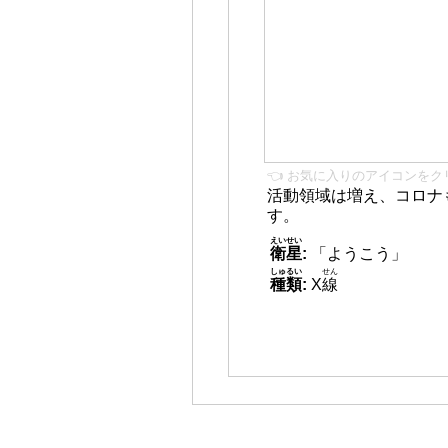
👈 お気に入りのアイコンをク
活動領域は増え、コロナ
す。
えいせい
衛星
:
「ようこう」
しゅるい
せん
種類
:
X
線