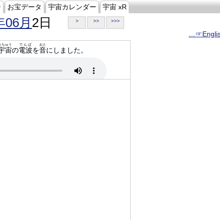
ジ
お宝データ
宇宙カレンダー
宇宙 xR
年06月
2日
>
>>
>>>
…☞Engli
うちゅう
でんぱ
おと
宇宙
の
電波
を
音
にしました。