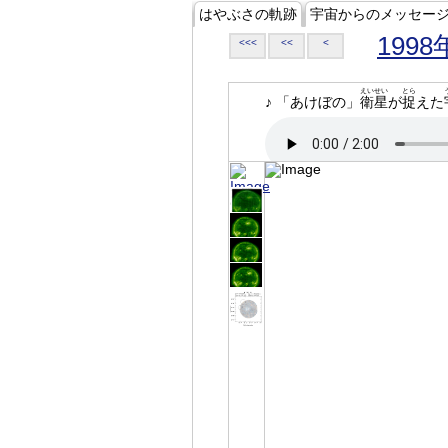
はやぶさの軌跡
宇宙からのメッセー
1998
<<<
<<
<
えいせい
とら
♪ 「あけぼの」
衛星
が
捉
えた