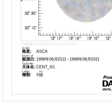
👈 お気に入りのアイコンをクリック！
えいせい
衛星
:
ASCA
かんそく
び
観測
日
:
1998年06月01日 - 1998年06月03日
てんたいめい
天体名
:
CENT_N1
しゅるい
せん
種類
:
X
線