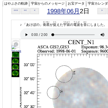
はやぶさの軌跡
宇宙からのメッセージ
お宝データ
宇宙カレンダ
1998年06月
2日
<<<
<<
<
>
えいせい
とら
うちゅう
でんぱ
おと
♪ 「あけぼの」
衛星
が
捉
えた
宇宙
の
電波
を
音
にしました。