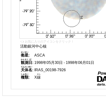
👈 お気に入りのアイコンをクリック！
活動銀河中心核
えいせい
衛星
:
ASCA
かんそく
び
観測
日
:
1998年05月30日 - 1998年06月01日
てんたいめい
天体名
:
IRAS_00198-7926
しゅるい
せん
種類
:
X
線