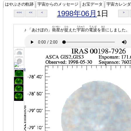
はやぶさの軌跡
宇宙からのメッセージ
お宝データ
宇宙カレンダ
1998年06月
1日
<<<
<<
<
>
えいせい
とら
うちゅう
でんぱ
おと
♪ 「あけぼの」
衛星
が
捉
えた
宇宙
の
電波
を
音
にしました。