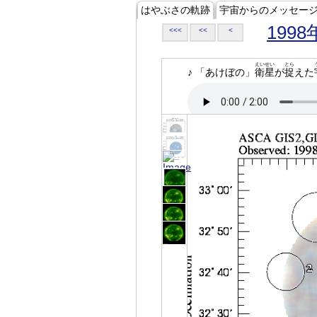
はやぶさの軌跡
宇宙からのメッセー
1998
<<<
<<
<
えいせい
とら
♪ 「あけぼの」
衛星
が
捉
えた