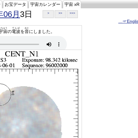
ジ
お宝データ
宇宙カレンダー
宇宙 xR
年06月
3日
>
>>
>>>
…☞Engli
うちゅう
でんぱ
おと
宇宙
の
電波
を
音
にしました。