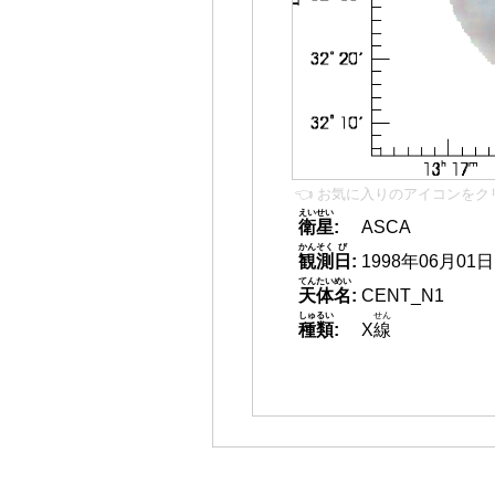
👈 お気に入りのアイコンをク
えいせい
衛星
:
ASCA
かんそく
び
観測
日
:
1998年06月01日
てんたいめい
天体名
:
CENT_N1
しゅるい
せん
種類
:
X
線