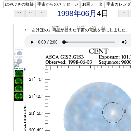
はやぶさの軌跡
宇宙からのメッセージ
お宝データ
宇宙カレンダ
1998年06月
4日
<<<
<<
<
>
えいせい
とら
うちゅう
でんぱ
おと
♪ 「あけぼの」
衛星
が
捉
えた
宇宙
の
電波
を
音
にしました。