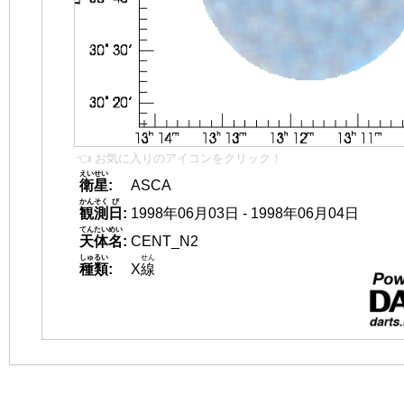
👈 お気に入りのアイコンをクリック！
えいせい
衛星
:
ASCA
かんそく
び
観測
日
:
1998年06月03日 - 1998年06月04日
てんたいめい
天体名
:
CENT_N2
しゅるい
せん
種類
:
X
線