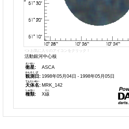
👈 お気に入りのアイコンをクリック！
活動銀河中心核
えいせい
衛星
:
ASCA
かんそく
び
観測
日
:
1998年05月04日 - 1998年05月05日
てんたいめい
天体名
:
MRK_142
しゅるい
せん
種類
:
X
線