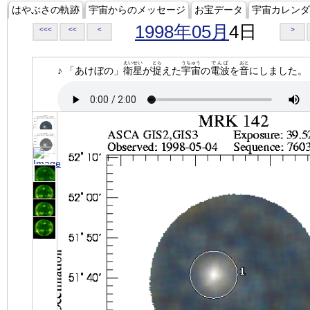
はやぶさの軌跡
宇宙からのメッセージ
お宝データ
宇宙カレンダ
1998年05月
4日
<<<
<<
<
>
えいせい
とら
うちゅう
でんぱ
おと
♪ 「あけぼの」
衛星
が
捉
えた
宇宙
の
電波
を
音
にしました。