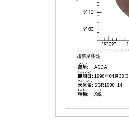
👈 お気に入りのアイコンをク
超新星残骸
えいせい
衛星
:
ASCA
かんそく
び
観測
日
:
1998年04月30日
てんたいめい
天体名
:
SGR1900+14
しゅるい
せん
種類
:
X
線