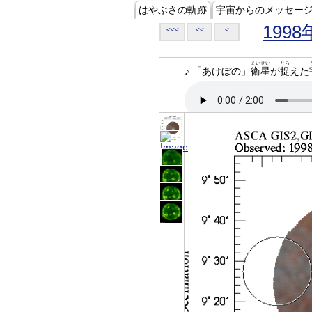
はやぶさの軌跡
宇宙からのメッセー
1998
<<<
<<
<
えいせい
とら
♪ 「あけぼの」
衛星
が
捉
えた