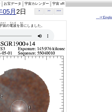
ジ
お宝データ
宇宙カレンダー
宇宙 xR
年05月
2日
>
>>
>>>
…☞Engli
うちゅう
でんぱ
おと
宇宙
の
電波
を
音
にしました。