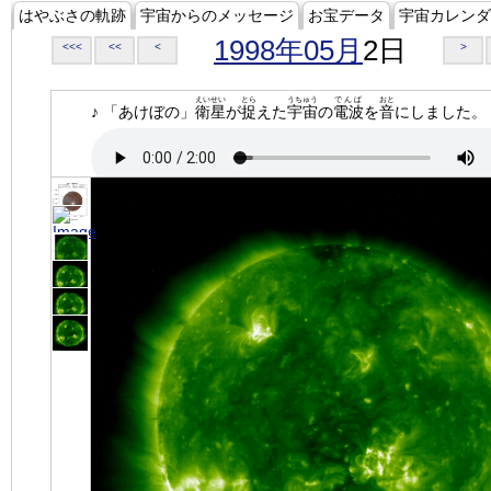
はやぶさの軌跡
宇宙からのメッセージ
お宝データ
宇宙カレンダ
1998年05月
2日
<<<
<<
<
>
えいせい
とら
うちゅう
でんぱ
おと
♪ 「あけぼの」
衛星
が
捉
えた
宇宙
の
電波
を
音
にしました。