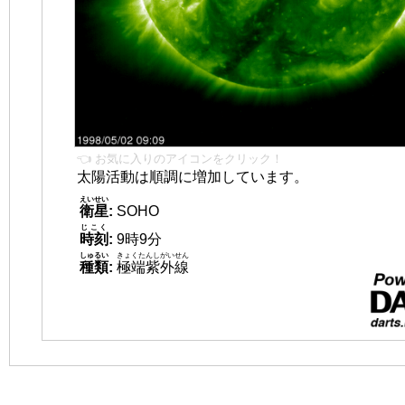
👈 お気に入りのアイコンをクリック！
太陽活動は順調に増加しています。
えいせい
衛星
:
SOHO
じこく
時刻
:
9時9分
しゅるい
きょくたんしがいせん
種類
:
極端紫外線