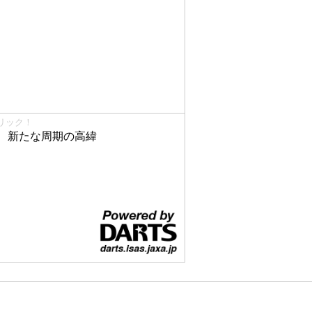
リック！
、新たな周期の高緯