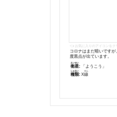
👈 お気に入りのアイコンをク
コロナはまだ暗いですが
度黒点が出ています。
えいせい
衛星
:
「ようこう」
しゅるい
せん
種類
:
X
線