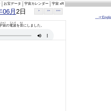
ジ
お宝データ
宇宙カレンダー
宇宙 xR
年06月
2日
>
>>
>>>
…☞Engli
うちゅう
でんぱ
おと
宇宙
の
電波
を
音
にしました。