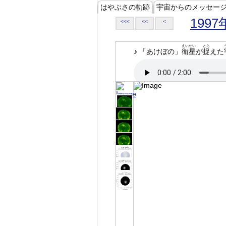
はやぶさの軌跡
宇宙からのメッセー
1997
<<<
<<
<
えいせい
とら
♪ 「あけぼの」
衛星
が
捉
えた