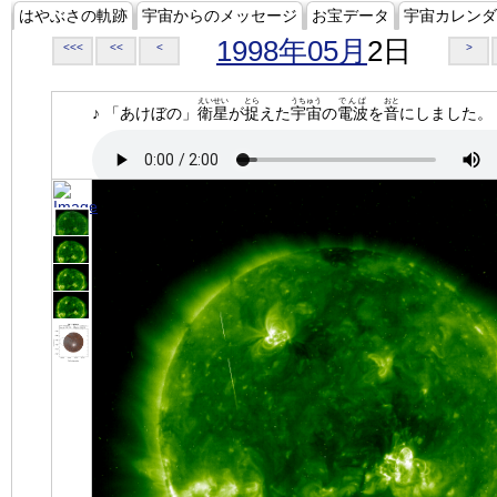
はやぶさの軌跡
宇宙からのメッセージ
お宝データ
宇宙カレンダ
1998年05月
2日
<<<
<<
<
>
えいせい
とら
うちゅう
でんぱ
おと
♪ 「あけぼの」
衛星
が
捉
えた
宇宙
の
電波
を
音
にしました。