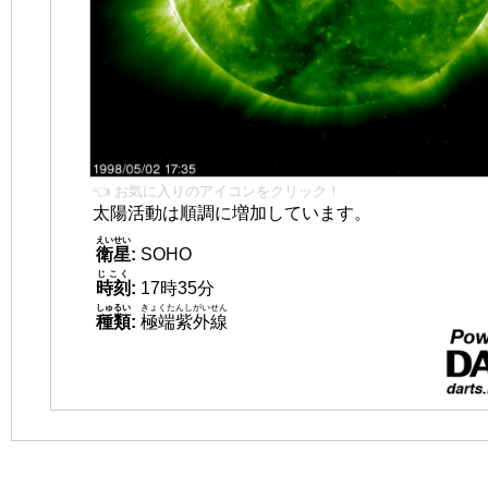
👈 お気に入りのアイコンをクリック！
太陽活動は順調に増加しています。
えいせい
衛星
:
SOHO
じこく
時刻
:
17時35分
しゅるい
きょくたんしがいせん
種類
:
極端紫外線