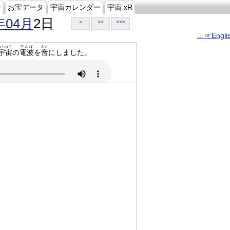
ジ
お宝データ
宇宙カレンダー
宇宙 xR
年04月
2日
>
>>
>>>
…☞Engli
うちゅう
でんぱ
おと
宇宙
の
電波
を
音
にしました。