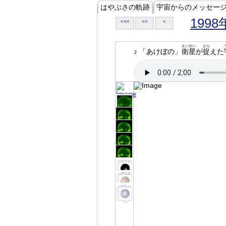
はやぶさの軌跡
宇宙からのメッセー
1998
<<<
<<
<
えいせい
とら
♪ 「あけぼの」
衛星
が
捉
えた