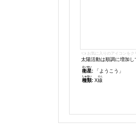
👈 お気に入りのアイコンをク
太陽活動は順調に増加し
えいせい
衛星
:
「ようこう」
しゅるい
せん
種類
:
X
線