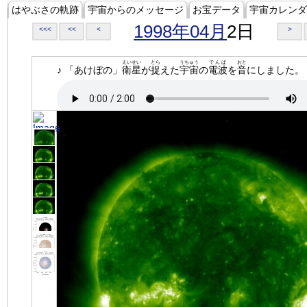
はやぶさの軌跡
宇宙からのメッセージ
お宝データ
宇宙カレンダ
1998年04月
2日
<<<
<<
<
>
えいせい
とら
うちゅう
でんぱ
おと
♪ 「あけぼの」
衛星
が
捉
えた
宇宙
の
電波
を
音
にしました。