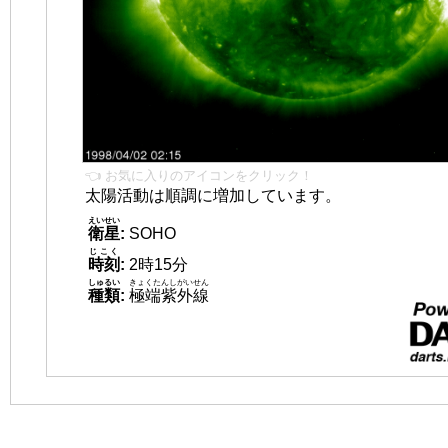
👈 お気に入りのアイコンをクリック！
太陽活動は順調に増加しています。
えいせい
衛星
:
SOHO
じこく
時刻
:
2時15分
しゅるい
きょくたんしがいせん
種類
:
極端紫外線