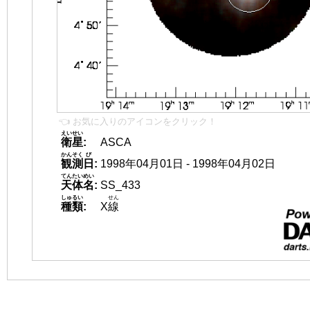
👈 お気に入りのアイコンをクリック！
えいせい
衛星
:
ASCA
かんそく
び
観測
日
:
1998年04月01日 - 1998年04月02日
てんたいめい
天体名
:
SS_433
しゅるい
せん
種類
:
X
線