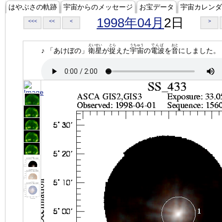
はやぶさの軌跡
宇宙からのメッセージ
お宝データ
宇宙カレンダ
1998年04月
2日
<<<
<<
<
>
えいせい
とら
うちゅう
でんぱ
おと
♪ 「あけぼの」
衛星
が
捉
えた
宇宙
の
電波
を
音
にしました。