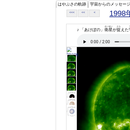
はやぶさの軌跡
宇宙からのメッセー
1998
<<<
<<
<
えいせい
とら
♪ 「あけぼの」
衛星
が
捉
えた