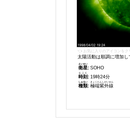
👈 お気に入りのアイコンをク
太陽活動は順調に増加し
えいせい
衛星
:
SOHO
じこく
時刻
:
19時24分
しゅるい
きょくたんしがいせん
種類
:
極端紫外線