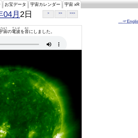
ジ
お宝データ
宇宙カレンダー
宇宙 xR
年04月
2日
>
>>
>>>
…☞Engli
うちゅう
でんぱ
おと
宇宙
の
電波
を
音
にしました。