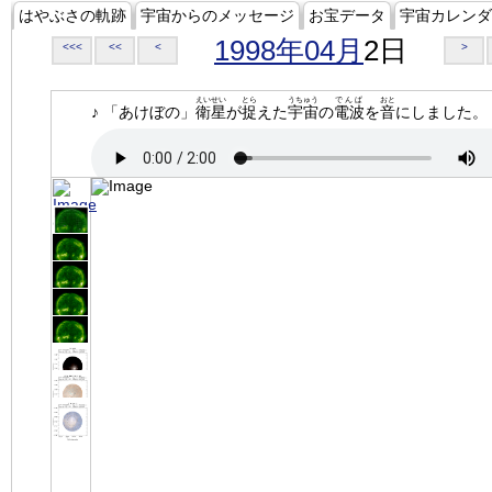
はやぶさの軌跡
宇宙からのメッセージ
お宝データ
宇宙カレンダ
1998年04月
2日
<<<
<<
<
>
えいせい
とら
うちゅう
でんぱ
おと
♪ 「あけぼの」
衛星
が
捉
えた
宇宙
の
電波
を
音
にしました。