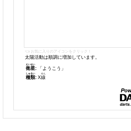
👈 お気に入りのアイコンをクリック！
太陽活動は順調に増加しています。
えいせい
衛星
:
「ようこう」
しゅるい
せん
種類
:
X
線