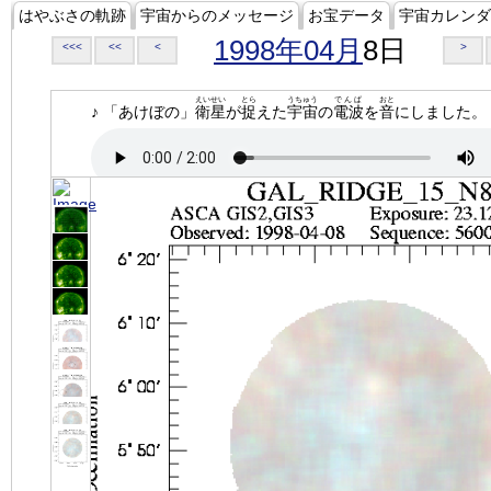
はやぶさの軌跡
宇宙からのメッセージ
お宝データ
宇宙カレンダ
1998年04月
8日
<<<
<<
<
>
えいせい
とら
うちゅう
でんぱ
おと
♪ 「あけぼの」
衛星
が
捉
えた
宇宙
の
電波
を
音
にしました。