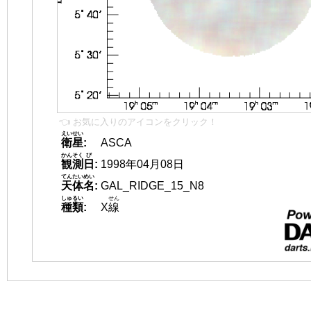
👈 お気に入りのアイコンをクリック！
えいせい
衛星
:
ASCA
かんそく
び
観測
日
:
1998年04月08日
てんたいめい
天体名
:
GAL_RIDGE_15_N8
しゅるい
せん
種類
:
X
線