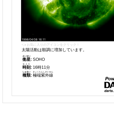
👈 お気に入りのアイコンをクリック！
太陽活動は順調に増加しています。
えいせい
衛星
:
SOHO
じこく
時刻
:
16時11分
しゅるい
きょくたんしがいせん
種類
:
極端紫外線