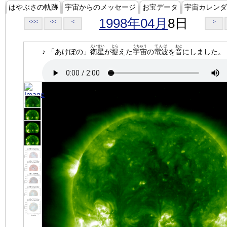
はやぶさの軌跡
宇宙からのメッセージ
お宝データ
宇宙カレンダ
1998年04月
8日
<<<
<<
<
>
えいせい
とら
うちゅう
でんぱ
おと
♪ 「あけぼの」
衛星
が
捉
えた
宇宙
の
電波
を
音
にしました。