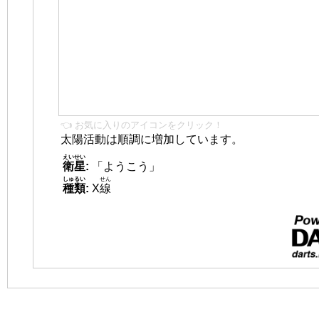
👈 お気に入りのアイコンをクリック！
太陽活動は順調に増加しています。
えいせい
衛星
:
「ようこう」
しゅるい
せん
種類
:
X
線