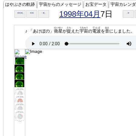
はやぶさの軌跡
宇宙からのメッセージ
お宝データ
宇宙カレンダ
1998年04月
7日
<<<
<<
<
>
えいせい
とら
うちゅう
でんぱ
おと
♪ 「あけぼの」
衛星
が
捉
えた
宇宙
の
電波
を
音
にしました。