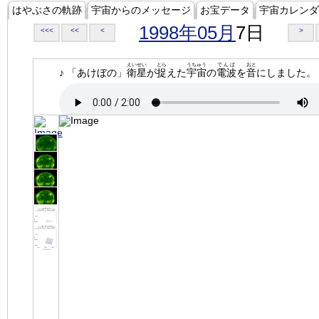
はやぶさの軌跡
宇宙からのメッセージ
お宝データ
宇宙カレンダ
1998年05月
7日
<<<
<<
<
>
えいせい
とら
うちゅう
でんぱ
おと
♪ 「あけぼの」
衛星
が
捉
えた
宇宙
の
電波
を
音
にしました。