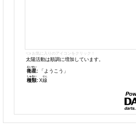
👈 お気に入りのアイコンをクリック！
太陽活動は順調に増加しています。
えいせい
衛星
:
「ようこう」
しゅるい
せん
種類
:
X
線