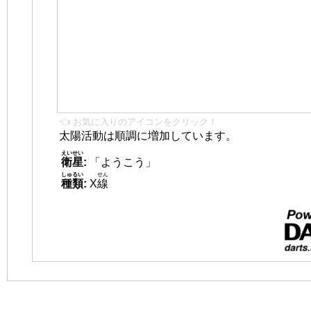
👈 お気に入りのアイコンをクリック！
太陽活動は順調に増加しています。
えいせい
衛星
:
「ようこう」
しゅるい
せん
種類
:
X
線