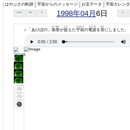
はやぶさの軌跡
宇宙からのメッセージ
お宝データ
宇宙カレンダ
1998年04月
6日
<<<
<<
<
>
えいせい
とら
うちゅう
でんぱ
おと
♪ 「あけぼの」
衛星
が
捉
えた
宇宙
の
電波
を
音
にしました。