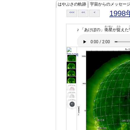
はやぶさの軌跡
宇宙からのメッセー
1998
<<<
<<
<
えいせい
とら
♪ 「あけぼの」
衛星
が
捉
えた