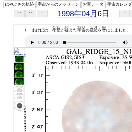
はやぶさの軌跡
宇宙からのメッセージ
お宝データ
宇宙カレンダ
1998年04月
6日
<<<
<<
<
>
えいせい
とら
うちゅう
でんぱ
おと
♪ 「あけぼの」
衛星
が
捉
えた
宇宙
の
電波
を
音
にしました。