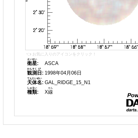
👈 お気に入りのアイコンをクリック！
えいせい
衛星
:
ASCA
かんそく
び
観測
日
:
1998年04月06日
てんたいめい
天体名
:
GAL_RIDGE_15_N1
しゅるい
せん
種類
:
X
線