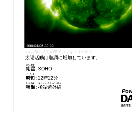
👈 お気に入りのアイコンをクリック！
太陽活動は順調に増加しています。
えいせい
衛星
:
SOHO
じこく
時刻
:
22時22分
しゅるい
きょくたんしがいせん
種類
:
極端紫外線