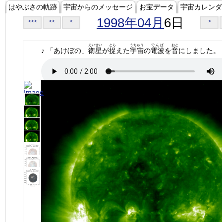
はやぶさの軌跡
宇宙からのメッセージ
お宝データ
宇宙カレンダ
1998年04月
6日
<<<
<<
<
>
えいせい
とら
うちゅう
でんぱ
おと
♪ 「あけぼの」
衛星
が
捉
えた
宇宙
の
電波
を
音
にしました。