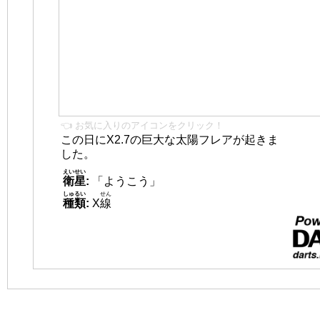
👈 お気に入りのアイコンをクリック！
この日にX2.7の巨大な太陽フレアが起きま
した。
えいせい
衛星
:
「ようこう」
しゅるい
せん
種類
:
X
線