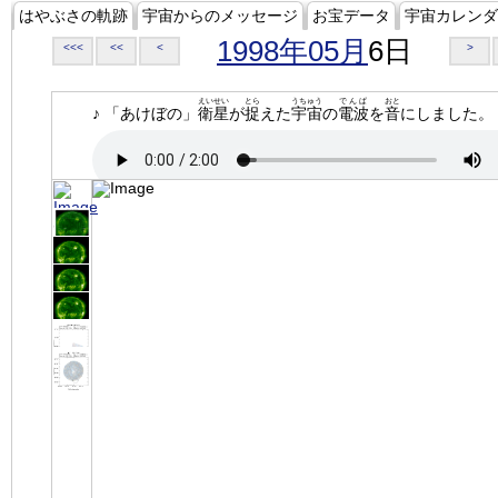
はやぶさの軌跡
宇宙からのメッセージ
お宝データ
宇宙カレンダ
1998年05月
6日
<<<
<<
<
>
えいせい
とら
うちゅう
でんぱ
おと
♪ 「あけぼの」
衛星
が
捉
えた
宇宙
の
電波
を
音
にしました。