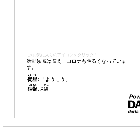
👈 お気に入りのアイコンをクリック！
活動領域は増え、コロナも明るくなっていま
す。
えいせい
衛星
:
「ようこう」
しゅるい
せん
種類
:
X
線