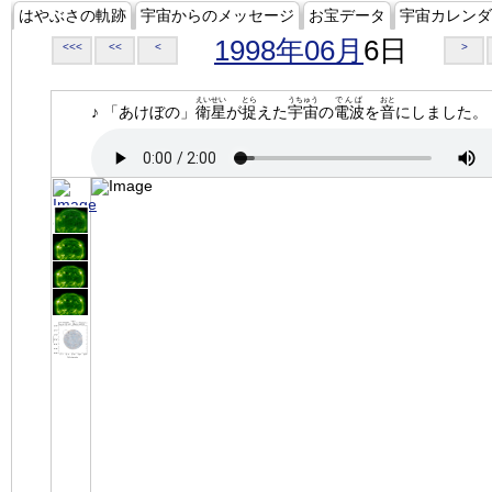
はやぶさの軌跡
宇宙からのメッセージ
お宝データ
宇宙カレンダ
1998年06月
6日
<<<
<<
<
>
えいせい
とら
うちゅう
でんぱ
おと
♪ 「あけぼの」
衛星
が
捉
えた
宇宙
の
電波
を
音
にしました。