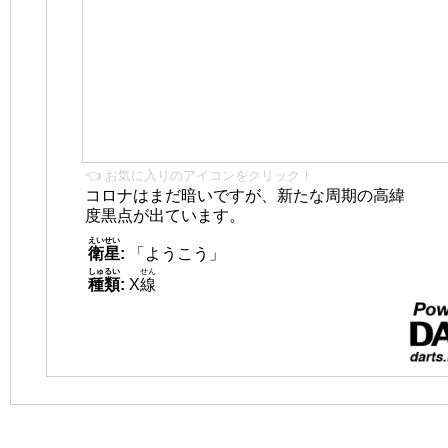
👈 お気に入りのアイコンをクリック！
コロナはまだ暗いですが、新たな周期の高緯
度黒点が出ています。
えいせい
衛星
:
「ようこう」
しゅるい
せん
種類
:
X
線