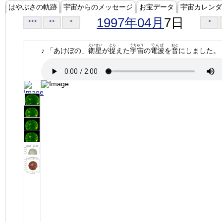
はやぶさの軌跡
宇宙からのメッセージ
お宝データ
宇宙カレンダ
1997年04月
7日
<<<
<<
<
>
えいせい
とら
うちゅう
でんぱ
おと
♪ 「あけぼの」
衛星
が
捉
えた
宇宙
の
電波
を
音
にしました。