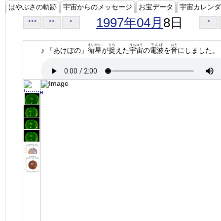
はやぶさの軌跡
宇宙からのメッセージ
お宝データ
宇宙カレンダ
1997年04月
8日
<<<
<<
<
>
えいせい
とら
うちゅう
でんぱ
おと
♪ 「あけぼの」
衛星
が
捉
えた
宇宙
の
電波
を
音
にしました。