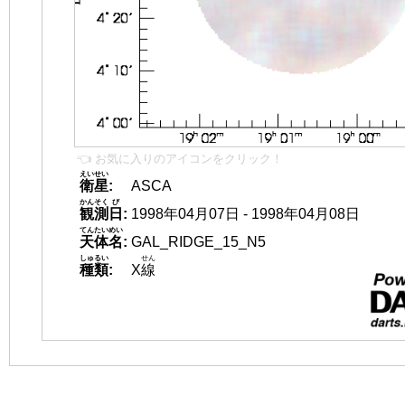
👈 お気に入りのアイコンをクリック！
えいせい
衛星
:
ASCA
かんそく
び
観測
日
:
1998年04月07日 - 1998年04月08日
てんたいめい
天体名
:
GAL_RIDGE_15_N5
しゅるい
せん
種類
:
X
線