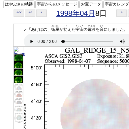
はやぶさの軌跡
宇宙からのメッセージ
お宝データ
宇宙カレンダ
1998年04月
8日
<<<
<<
<
>
えいせい
とら
うちゅう
でんぱ
おと
♪ 「あけぼの」
衛星
が
捉
えた
宇宙
の
電波
を
音
にしました。