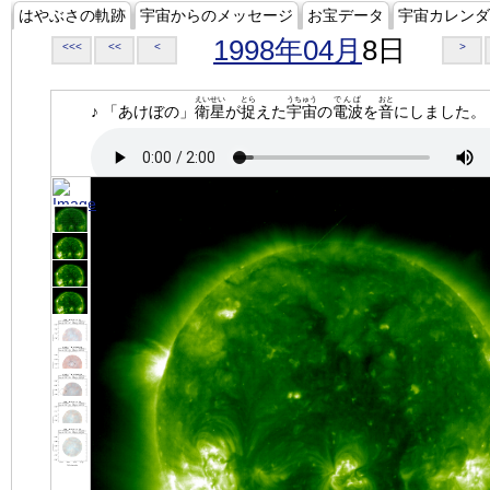
はやぶさの軌跡
宇宙からのメッセージ
お宝データ
宇宙カレンダ
1998年04月
8日
<<<
<<
<
>
えいせい
とら
うちゅう
でんぱ
おと
♪ 「あけぼの」
衛星
が
捉
えた
宇宙
の
電波
を
音
にしました。