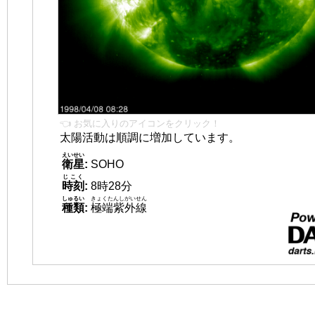
👈 お気に入りのアイコンをクリック！
太陽活動は順調に増加しています。
えいせい
衛星
:
SOHO
じこく
時刻
:
8時28分
しゅるい
きょくたんしがいせん
種類
:
極端紫外線