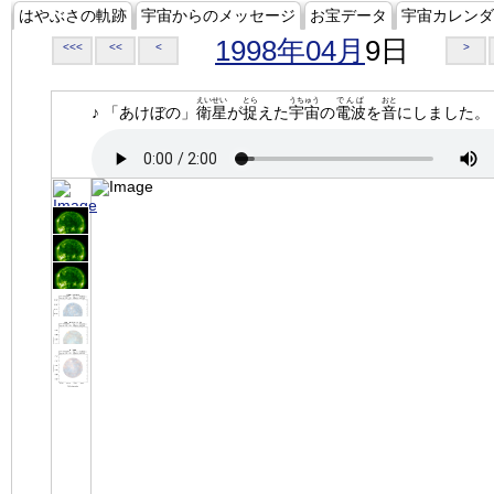
はやぶさの軌跡
宇宙からのメッセージ
お宝データ
宇宙カレンダ
1998年04月
9日
<<<
<<
<
>
えいせい
とら
うちゅう
でんぱ
おと
♪ 「あけぼの」
衛星
が
捉
えた
宇宙
の
電波
を
音
にしました。