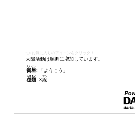
👈 お気に入りのアイコンをクリック！
太陽活動は順調に増加しています。
えいせい
衛星
:
「ようこう」
しゅるい
せん
種類
:
X
線