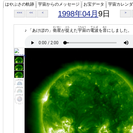
はやぶさの軌跡
宇宙からのメッセージ
お宝データ
宇宙カレンダ
1998年04月
9日
<<<
<<
<
>
えいせい
とら
うちゅう
でんぱ
おと
♪ 「あけぼの」
衛星
が
捉
えた
宇宙
の
電波
を
音
にしました。