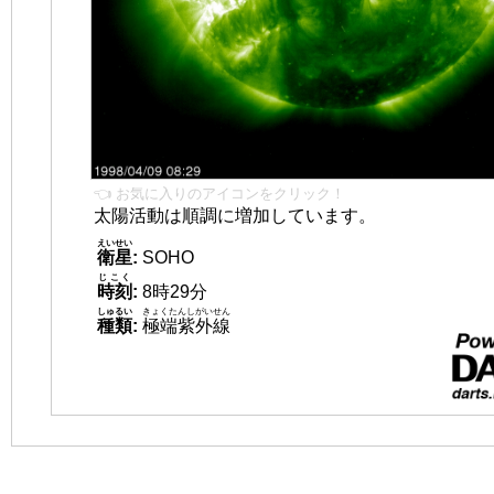
👈 お気に入りのアイコンをクリック！
太陽活動は順調に増加しています。
えいせい
衛星
:
SOHO
じこく
時刻
:
8時29分
しゅるい
きょくたんしがいせん
種類
:
極端紫外線