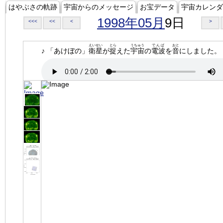
はやぶさの軌跡
宇宙からのメッセージ
お宝データ
宇宙カレンダ
1998年05月
9日
<<<
<<
<
>
えいせい
とら
うちゅう
でんぱ
おと
♪ 「あけぼの」
衛星
が
捉
えた
宇宙
の
電波
を
音
にしました。