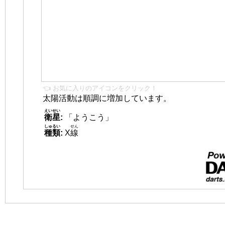
👈 お気に入りのアイコンをクリック！
太陽活動は順調に増加しています。
えいせい
衛星
:
「ようこう」
しゅるい
せん
種類
:
X
線