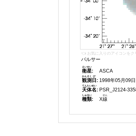
👈 お気に入りのアイコンをク
パルサー
えいせい
衛星
:
ASCA
かんそく
び
観測
日
:
1998年05月09日
てんたいめい
天体名
:
PSR_J2124-335
しゅるい
せん
種類
:
X
線