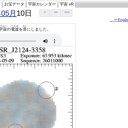
ジ
お宝データ
宇宙カレンダー
宇宙 xR
年05月
10日
>
>>
>>>
…☞Engli
うちゅう
でんぱ
おと
宇宙
の
電波
を
音
にしました。