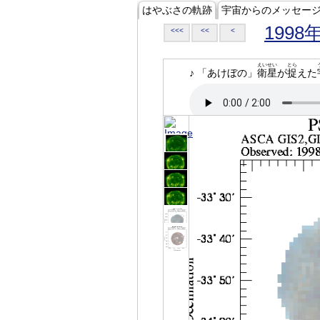
はやぶさの軌跡
宇宙からのメッセー
1998
<<<
<<
<
えいせい
とら
♪ 「あけぼの」
衛星
が
捉
えた