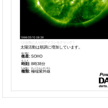
👈 お気に入りのアイコンをクリック！
太陽活動は順調に増加しています。
えいせい
衛星
:
SOHO
じこく
時刻
:
8時38分
しゅるい
きょくたんしがいせん
種類
:
極端紫外線