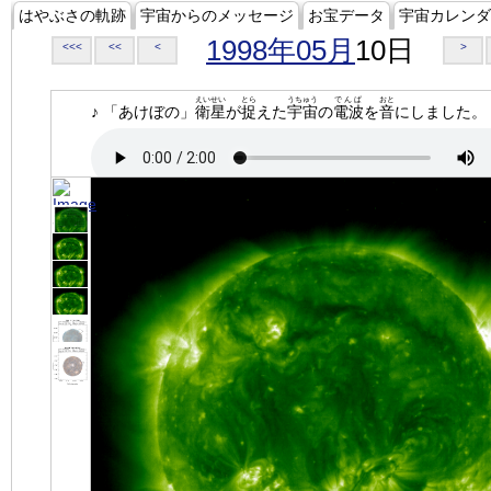
はやぶさの軌跡
宇宙からのメッセージ
お宝データ
宇宙カレンダ
1998年05月
10日
<<<
<<
<
>
えいせい
とら
うちゅう
でんぱ
おと
♪ 「あけぼの」
衛星
が
捉
えた
宇宙
の
電波
を
音
にしました。