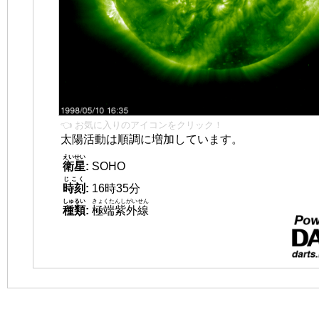
👈 お気に入りのアイコンをクリック！
太陽活動は順調に増加しています。
えいせい
衛星
:
SOHO
じこく
時刻
:
16時35分
しゅるい
きょくたんしがいせん
種類
:
極端紫外線