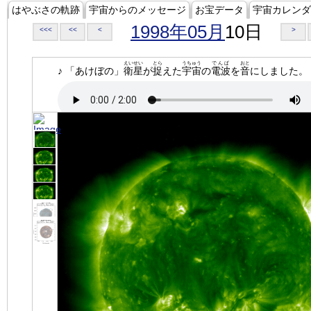
はやぶさの軌跡
宇宙からのメッセージ
お宝データ
宇宙カレンダ
1998年05月
10日
<<<
<<
<
>
えいせい
とら
うちゅう
でんぱ
おと
♪ 「あけぼの」
衛星
が
捉
えた
宇宙
の
電波
を
音
にしました。