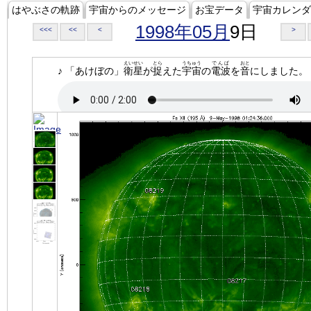
はやぶさの軌跡
宇宙からのメッセージ
お宝データ
宇宙カレンダ
1998年05月
9日
<<<
<<
<
>
えいせい
とら
うちゅう
でんぱ
おと
♪ 「あけぼの」
衛星
が
捉
えた
宇宙
の
電波
を
音
にしました。