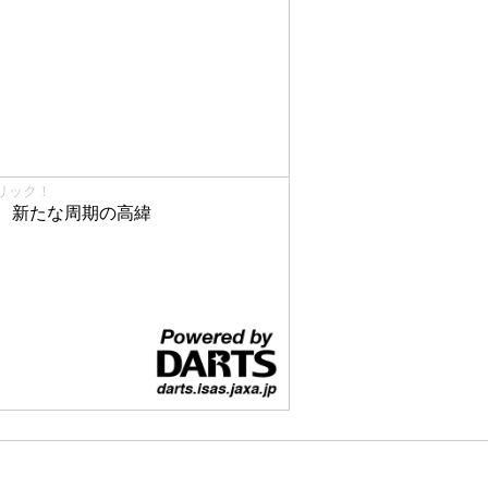
リック！
、新たな周期の高緯