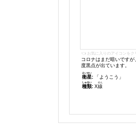
👈 お気に入りのアイコンをク
コロナはまだ暗いですが
度黒点が出ています。
えいせい
衛星
:
「ようこう」
しゅるい
せん
種類
:
X
線