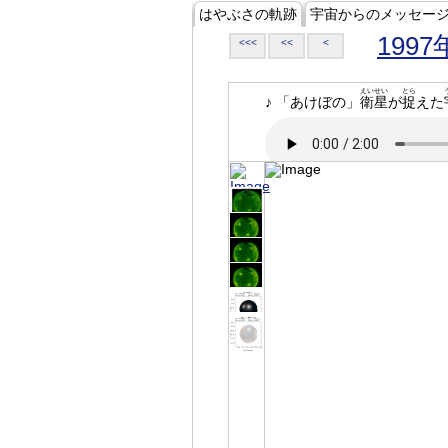
はやぶさの軌跡
宇宙からのメッセー
1997
<<<
<<
<
えいせい
とら
♪ 「あけぼの」
衛星
が
捉
えた