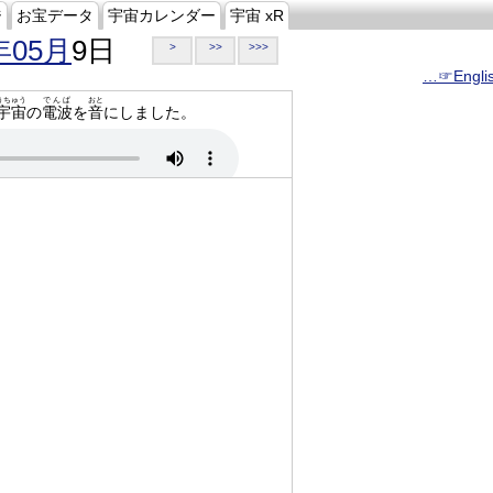
ジ
お宝データ
宇宙カレンダー
宇宙 xR
年05月
9日
>
>>
>>>
…☞Engli
うちゅう
でんぱ
おと
宇宙
の
電波
を
音
にしました。