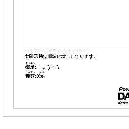
👈 お気に入りのアイコンをクリック！
太陽活動は順調に増加しています。
えいせい
衛星
:
「ようこう」
しゅるい
せん
種類
:
X
線