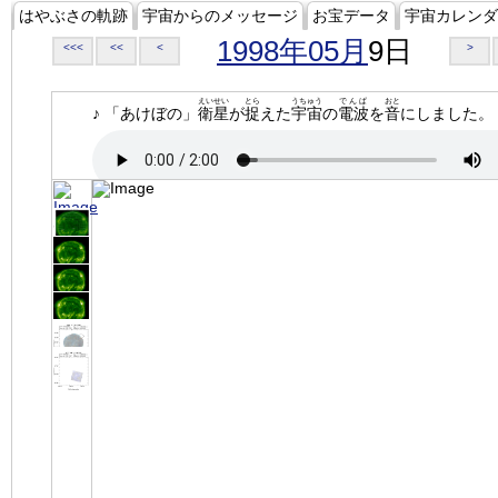
はやぶさの軌跡
宇宙からのメッセージ
お宝データ
宇宙カレンダ
1998年05月
9日
<<<
<<
<
>
えいせい
とら
うちゅう
でんぱ
おと
♪ 「あけぼの」
衛星
が
捉
えた
宇宙
の
電波
を
音
にしました。