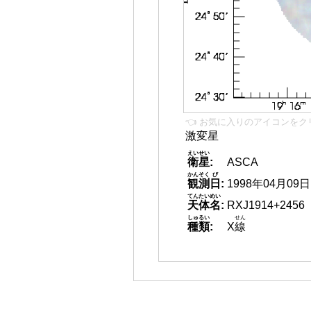
👈 お気に入りのアイコンをク
激変星
えいせい
衛星
:
ASCA
かんそく
び
観測
日
:
1998年04月09日
てんたいめい
天体名
:
RXJ1914+2456
しゅるい
せん
種類
:
X
線