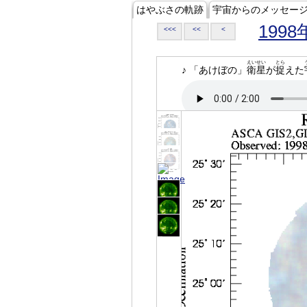
はやぶさの軌跡
宇宙からのメッセー
1998
<<<
<<
<
えいせい
とら
♪ 「あけぼの」
衛星
が
捉
えた