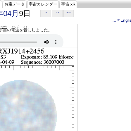
ジ
お宝データ
宇宙カレンダー
宇宙 xR
年04月
9日
>
>>
>>>
…☞Engli
うちゅう
でんぱ
おと
宇宙
の
電波
を
音
にしました。