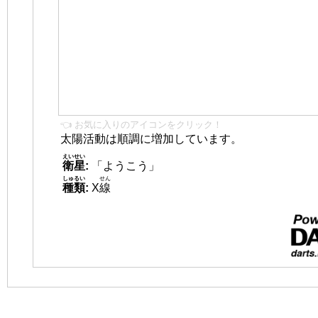
👈 お気に入りのアイコンをクリック！
太陽活動は順調に増加しています。
えいせい
衛星
:
「ようこう」
しゅるい
せん
種類
:
X
線