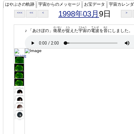
はやぶさの軌跡
宇宙からのメッセージ
お宝データ
宇宙カレンダ
1998年03月
9日
<<<
<<
<
>
えいせい
とら
うちゅう
でんぱ
おと
♪ 「あけぼの」
衛星
が
捉
えた
宇宙
の
電波
を
音
にしました。