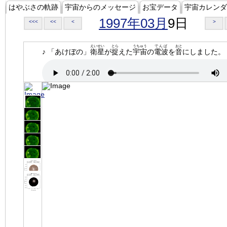
はやぶさの軌跡
宇宙からのメッセージ
お宝データ
宇宙カレンダ
1997年03月
9日
<<<
<<
<
>
えいせい
とら
うちゅう
でんぱ
おと
♪ 「あけぼの」
衛星
が
捉
えた
宇宙
の
電波
を
音
にしました。