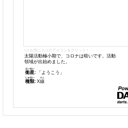
👈 お気に入りのアイコンをクリック！
太陽活動極小期で、コロナは暗いです。活動
領域が出始めました。
えいせい
衛星
:
「ようこう」
しゅるい
せん
種類
:
X
線